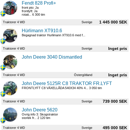
Fendt 828 Profi+
front pto: Ja
frontlyft: Ja
rotati... 6 300 tim
1 445 000 SEK
Traktorer 4 WD
Sverige
Hürlimann XT910.6
Begagnad traktor Hurlimann XT910.6 med f...
Traktorer 4 WD
Sverige
John Deere 3040 Dismantled
Traktorer 4 WD
Östergötland
John Deere 5125R C8 TRAKTOR FR.LYFT
FRONTLYFT C8 VÄXELLÅDA 540X34 40% 4... 3 050 tim
739 000 SEK
Traktorer 4 WD
Sverige
John Deere 5620
Ovrig info 3: Skogstraktor
storlek fr... 2 120 tim
495 000 SEK
Traktorer 4 WD
Sverige