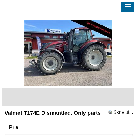
Ny sökning
Innehåll
Våra handlare
Efterlys
Bevaka
Annonsera
Kundservice
Logga in
Skriv ut...
Valmet T174E Dismantled. Only parts
Pris