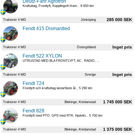
Deutz-Fahr Agrotron
Kraftuttag, Frontlyft, Kopplingsfri fram... 8 650 tim
285 000 SEK
Traktorer 4 WD
Jönköping
Fendt 415 Dismantled
Traktorer 4 WD
Östergötland
Fendt 522 XYLON
UTRUSTAD MED BLA FRONTLYFT, AC , RADIO, ...
Traktorer 4 WD
Sverige
Fendt 724
Frontlyft och kraftuttag lastarfäste ål... 5 290 tim
1 745 000 SEK
Traktorer 4 WD
Blekinge, Kristianstad
Fendt 828
Frontlyft med PTO. GPS med RTK. Hjulvikt... 5 700 tim
1 375 000 SEK
Traktorer 4 WD
Blekinge, Kristianstad