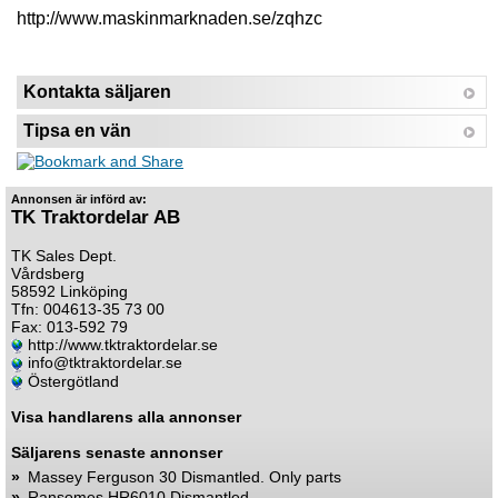
http://www.maskinmarknaden.se/zqhzc
Kontakta säljaren
Tipsa en vän
Annonsen är införd av:
TK Traktordelar AB
TK Sales Dept.
Vårdsberg
58592 Linköping
Tfn: 004613-35 73 00
Fax: 013-592 79
http://www.tktraktordelar.se
info@tktraktordelar.se
Östergötland
Visa handlarens alla annonser
Säljarens senaste annonser
»
Massey Ferguson 30 Dismantled. Only parts
»
Ransomes HR6010 Dismantled