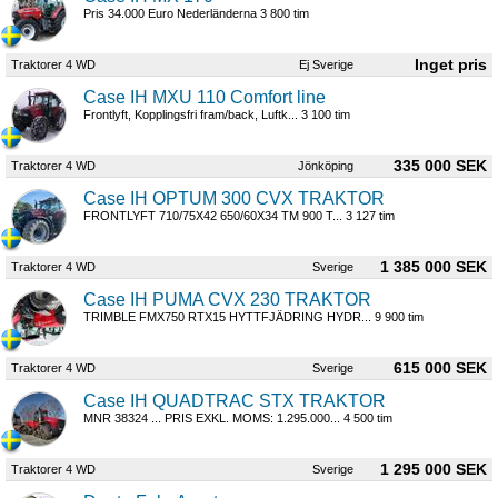
Pris 34.000 Euro Nederländerna 3 800 tim
Traktorer 4 WD
Ej Sverige
Case IH MXU 110 Comfort line
Frontlyft, Kopplingsfri fram/back, Luftk... 3 100 tim
335 000 SEK
Traktorer 4 WD
Jönköping
Case IH OPTUM 300 CVX TRAKTOR
FRONTLYFT 710/75X42 650/60X34 TM 900 T... 3 127 tim
1 385 000 SEK
Traktorer 4 WD
Sverige
Case IH PUMA CVX 230 TRAKTOR
TRIMBLE FMX750 RTX15 HYTTFJÄDRING HYDR... 9 900 tim
615 000 SEK
Traktorer 4 WD
Sverige
Case IH QUADTRAC STX TRAKTOR
MNR 38324 ... PRIS EXKL. MOMS: 1.295.000... 4 500 tim
1 295 000 SEK
Traktorer 4 WD
Sverige