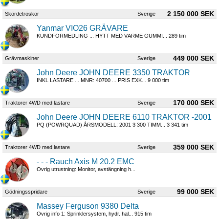
2 150 000 SEK
Skördetröskor
Sverige
Yanmar VIO26 GRÄVARE
KUNDFÖRMEDLING ... HYTT MED VÄRME GUMMI... 289 tim
449 000 SEK
Grävmaskiner
Sverige
John Deere JOHN DEERE 3350 TRAKTOR
INKL LASTARE ... MNR: 40700 ... PRIS EXK... 9 000 tim
170 000 SEK
Traktorer 4WD med lastare
Sverige
John Deere JOHN DEERE 6110 TRAKTOR -2001
PQ (POWRQUAD) ÅRSMODELL: 2001 3 300 TIMM... 3 341 tim
359 000 SEK
Traktorer 4WD med lastare
Sverige
- - - Rauch Axis M 20.2 EMC
Ovrig utrustning: Monitor, avstängning h...
99 000 SEK
Gödningsspridare
Sverige
Massey Ferguson 9380 Delta
Ovrig info 1: Sprinklersystem, hydr. hal... 915 tim