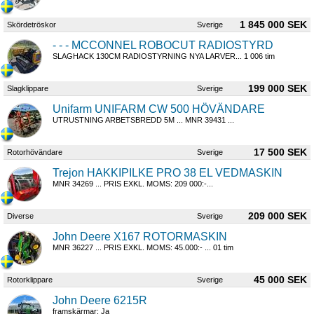
1 845 000 SEK
Skördetröskor
Sverige
- - - MCCONNEL ROBOCUT RADIOSTYRD
SLAGHACK 130CM RADIOSTYRNING NYA LARVER... 1 006 tim
199 000 SEK
Slagklippare
Sverige
Unifarm UNIFARM CW 500 HÖVÄNDARE
UTRUSTNING ARBETSBREDD 5M ... MNR 39431 ...
17 500 SEK
Rotorhövändare
Sverige
Trejon HAKKIPILKE PRO 38 EL VEDMASKIN
MNR 34269 ... PRIS EXKL. MOMS: 209 000:-...
209 000 SEK
Diverse
Sverige
John Deere X167 ROTORMASKIN
MNR 36227 ... PRIS EXKL. MOMS: 45.000:- ... 01 tim
45 000 SEK
Rotorklippare
Sverige
John Deere 6215R
framskärmar: Ja