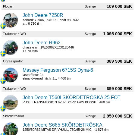
109 000 SEK
Plogar
Sverige
John Deere 7250R
sökord: 7290R, 7310R, Fendt 930 932
a... 6 710 tim
1 095 000 SEK
Traktorer 4 WD
Sverige
John Deere R962
chassie nr.: 1WZ0962XEC0120446
17 700 tim
389 900 SEK
Ogrässprutor
Sverige
Massey Ferguson 6715S Dyna-6
lastarfäste: Ja
elmanövrerad hitch: J... 4 400 tim
699 000 SEK
Traktorer 4 WD
Sverige
John Deere T560I SKÖRDETRÖSKA 25 FOT
PBST TRANSMISSION 625R BORD GPS BOSSP... 460 tim
2 950 000 SEK
Skördetröskor
Sverige
John Deere S685 SKÖRDETRÖSKA
1250/50R32 MITAS DRIVHJUL, 750/65-26 MIC... 1 876 tim