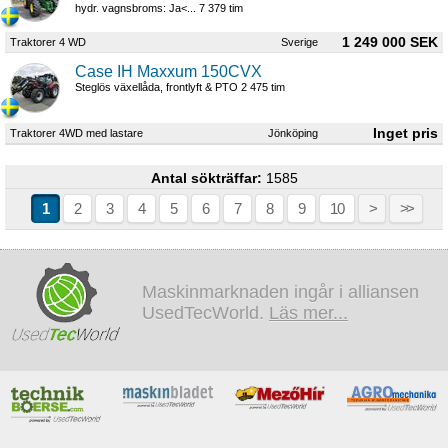
hydr. vagnsbroms: Ja<... 7 379 tim
1 249 000 SEK
Traktorer 4 WD
Sverige
Case IH Maxxum 150CVX
Steglös växellåda, frontlyft & PTO 2 475 tim
Traktorer 4WD med lastare
Jönköping
Antal sökträffar:
1585
1
2
3
4
5
6
7
8
9
10
>
>>
Maskinmarknaden ingår i alliansen
UsedTecWorld.
Läs mer...