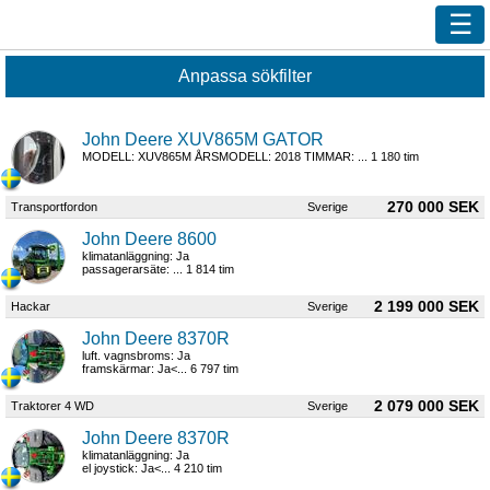
Ny sökning
Innehåll
John Deere XUV865M GATOR
Våra handlare
MODELL: XUV865M ÅRSMODELL: 2018 TIMMAR: ... 1 180 tim
Efterlys
270 000 SEK
Transportfordon
Sverige
Bevaka
John Deere 8600
Annonsera
klimatanläggning: Ja
passagerarsäte: ... 1 814 tim
Kundservice
2 199 000 SEK
Hackar
Sverige
Logga in
John Deere 8370R
luft. vagnsbroms: Ja
framskärmar: Ja<... 6 797 tim
2 079 000 SEK
Traktorer 4 WD
Sverige
John Deere 8370R
klimatanläggning: Ja
el joystick: Ja<... 4 210 tim